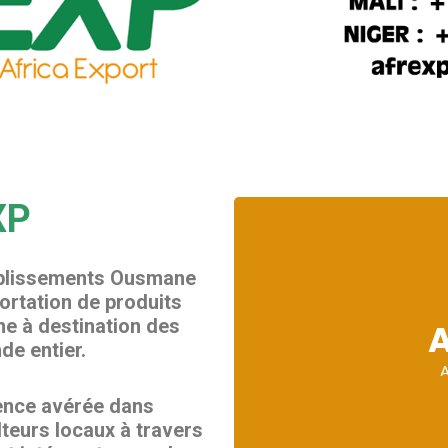
XP
tablissements Ousmane
ortation de produits
ne à destination des
A
e entier.
A
A
ience avérée dans
teurs locaux à travers