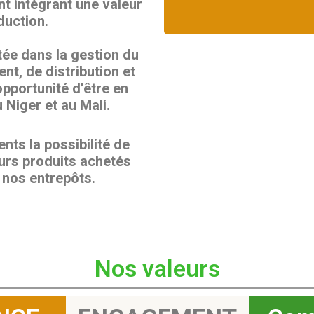
t intégrant une valeur
duction.
ée dans la gestion du
ent, de distribution et
opportunité d’être en
u Niger et au Mali.
nts la possibilité de
eurs produits achetés
 nos entrepôts.
Nos valeurs