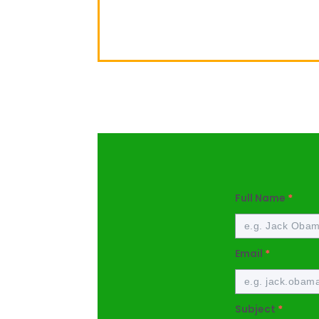
Full Name
*
Email
*
Subject
*