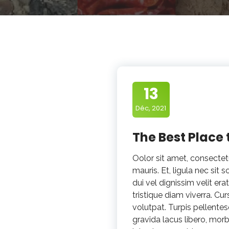
13
Déc, 2021
The Best Place
Oolor sit amet, consecte
mauris. Et, ligula nec sit 
dui vel dignissim velit era
tristique diam viverra. Cur
volutpat. Turpis pellentesq
gravida lacus libero, morb