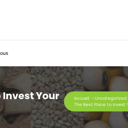
nous
o Invest Your
Accueil
-
Uncategorized
The Best Place to Invest