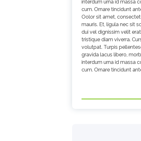
interdum urna id massa con
cum. Ornare tincidunt an
Oolor sit amet, consecte
mauris. Et, ligula nec sit 
dui vel dignissim velit era
tristique diam viverra. Cur
volutpat. Turpis pellentesq
gravida lacus libero, morb
interdum urna id massa con
cum. Ornare tincidunt an