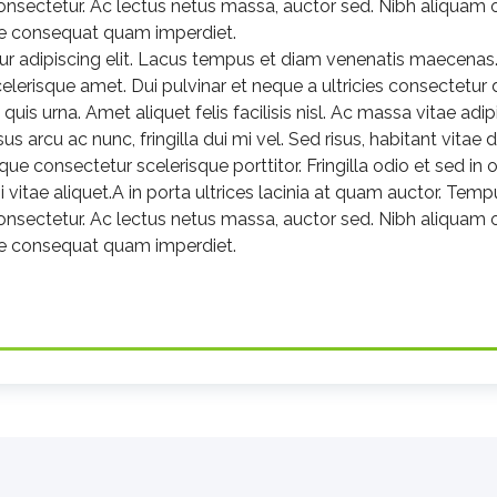
sectetur. Ac lectus netus massa, auctor sed. Nibh aliquam odi
te consequat quam imperdiet.
tur adipiscing elit. Lacus tempus et diam venenatis maecena
scelerisque amet. Dui pulvinar et neque a ultricies consectetur 
t quis urna. Amet aliquet felis facilisis nisl. Ac massa vitae adi
sus arcu ac nunc, fringilla dui mi vel. Sed risus, habitant vitae
ue consectetur scelerisque porttitor. Fringilla odio et sed in or
i vitae aliquet.A in porta ultrices lacinia at quam auctor. Tem
sectetur. Ac lectus netus massa, auctor sed. Nibh aliquam odi
te consequat quam imperdiet.