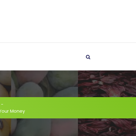
-
 Your Money