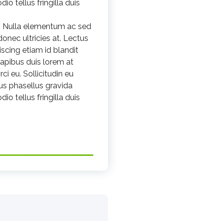
o tellus fringilla duis
s. Nulla elementum ac sed
donec ultricies at. Lectus
piscing etiam id blandit
 dapibus duis lorem at
ci eu. Sollicitudin eu
pus phasellus gravida
o tellus fringilla duis