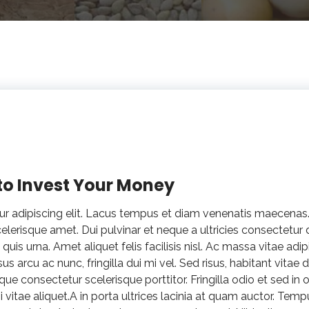
 to Invest Your Money
tur adipiscing elit. Lacus tempus et diam venenatis maecena
scelerisque amet. Dui pulvinar et neque a ultricies consectetur 
t quis urna. Amet aliquet felis facilisis nisl. Ac massa vitae adi
sus arcu ac nunc, fringilla dui mi vel. Sed risus, habitant vitae
ue consectetur scelerisque porttitor. Fringilla odio et sed in or
i vitae aliquet.A in porta ultrices lacinia at quam auctor. Tem